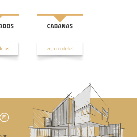
ADOS
CABANAS
delos
veja modelos
.br