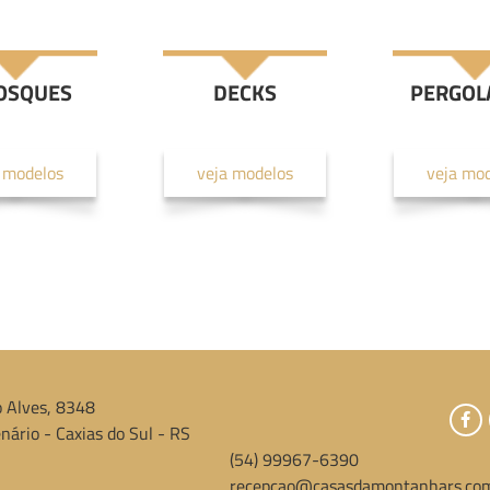
OSQUES
DECKS
PERGOL
 modelos
veja modelos
veja mo
 Alves, 8348
nário - Caxias do Sul - RS
(54) 99967-6390
recepcao@casasdamontanhars.com