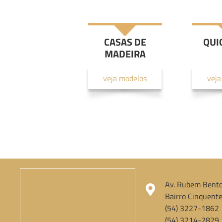
CASAS DE
QUI
MADEIRA
veja modelos
veja
Av. Rubem Bento
Bairro Cinquente
(54) 3227-1862
(54) 3214-2829