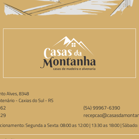
to Alves, 8348
tenário - Caxias do Sul - RS
862
(54) 99967-6390
829
recepcao@casasdamontan
cionamento: Segunda a Sexta: 08:00 as 12:00 | 13:30 as 18:00 | Sábado: