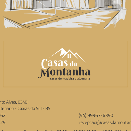
to Alves, 8348
tenário - Caxias do Sul - RS
862
(54) 99967-6390
829
recepcao@casasdamontan