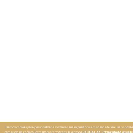
Usamos cookies para personalizar e melhorar sua experiência em nosso site. Ao usar o nosso
com o uso de cookies. Para mais informações, leia nossa
Política de Privacidade atual