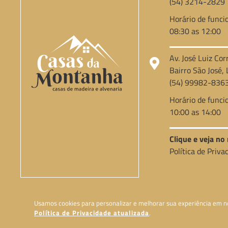
(54) 3214-2829
Horário de funci
08:30 as 12:00
Av. José Luiz Cor
Bairro São José, 
(54) 99982-836
Horário de funci
10:00 as 14:00
Clique e veja n
Política de Priva
Usamos cookies para personalizar e melhorar sua experiência em nos
Política de Privacidade atualizada
.