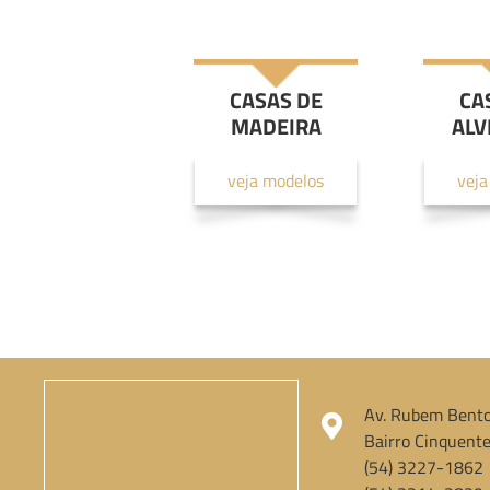
CASAS DE
CA
MADEIRA
ALV
veja modelos
veja
Av. Rubem Bento
Bairro Cinquente
(54) 3227-1862