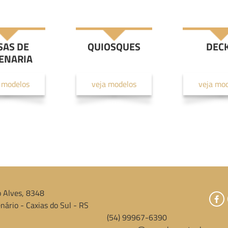
SAS DE
QUIOSQUES
DEC
ENARIA
 modelos
veja modelos
veja mo
 Alves, 8348
nário - Caxias do Sul - RS
(54) 99967-6390