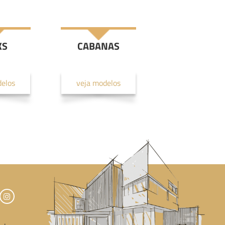
KS
CABANAS
delos
veja modelos