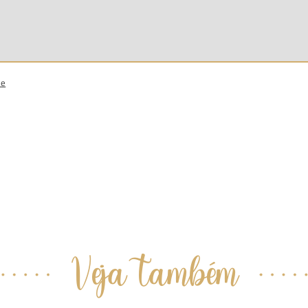
de
Veja também