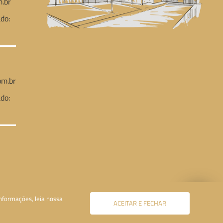
.br
do:
m.br
do:
nformações, leia nossa
ACEITAR E FECHAR
© Todos os direitos reservados - 2021 | Casas da
Montanha.